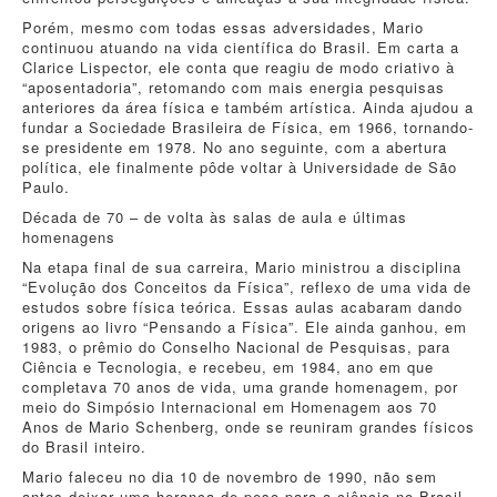
Porém, mesmo com todas essas adversidades, Mario
continuou atuando na vida científica do Brasil. Em carta a
Clarice Lispector, ele conta que reagiu de modo criativo à
“aposentadoria”, retomando com mais energia pesquisas
anteriores da área física e também artística. Ainda ajudou a
fundar a Sociedade Brasileira de Física, em 1966, tornando-
se presidente em 1978. No ano seguinte, com a abertura
política, ele finalmente pôde voltar à Universidade de São
Paulo.
Década de 70 – de volta às salas de aula e últimas
homenagens
Na etapa final de sua carreira, Mario ministrou a disciplina
“Evolução dos Conceitos da Física”, reflexo de uma vida de
estudos sobre física teórica. Essas aulas acabaram dando
origens ao livro “Pensando a Física”. Ele ainda ganhou, em
1983, o prêmio do Conselho Nacional de Pesquisas, para
Ciência e Tecnologia, e recebeu, em 1984, ano em que
completava 70 anos de vida, uma grande homenagem, por
meio do Simpósio Internacional em Homenagem aos 70
Anos de Mario Schenberg, onde se reuniram grandes físicos
do Brasil inteiro.
Mario faleceu no dia 10 de novembro de 1990, não sem
antes deixar uma herança de peso para a ciência no Brasil.