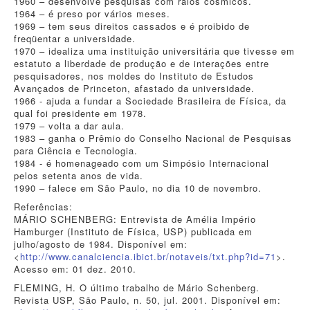
1960 – desenvolve pesquisas com raios cósmicos.
1964 – é preso por vários meses.
1969 – tem seus direitos cassados e é proibido de
freqüentar a universidade.
1970 – idealiza uma instituição universitária que tivesse em
estatuto a liberdade de produção e de interações entre
pesquisadores, nos moldes do Instituto de Estudos
Avançados de Princeton, afastado da universidade.
1966 - ajuda a fundar a Sociedade Brasileira de Física, da
qual foi presidente em 1978.
1979 – volta a dar aula.
1983 – ganha o Prêmio do Conselho Nacional de Pesquisas
para Ciência e Tecnologia.
1984 - é homenageado com um Simpósio Internacional
pelos setenta anos de vida.
1990 – falece em São Paulo, no dia 10 de novembro.
Referências:
MÁRIO SCHENBERG: Entrevista de Amélia Império
Hamburger (Instituto de Física, USP) publicada em
julho/agosto de 1984. Disponível em:
<
http://www.canalciencia.ibict.br/notaveis/txt.php?id=71
>.
Acesso em: 01 dez. 2010.
FLEMING, H. O último trabalho de Mário Schenberg.
Revista USP, São Paulo, n. 50, jul. 2001. Disponível em: