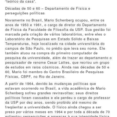
“teórico da casa”.
Décadas de 50 e 60 – Departamento de Física e
perseguições políticas
Novamente no Brasil, Mario Schenberg ocupou, entre os
anos de 1953 e 1961, o cargo de diretor do Departamento
de Física da Faculdade de Filosofia da USP. Sua gestão foi
marcada pela criação de vários laboratórios, entre eles o
Laboratório de Pesquisas em Estado Sólido e Baixas
Temperaturas, hoje localizado na cidade universitária do
campus de São Paulo, no prédio que leva seu nome. Ele
também atuou na compra do primeiro computador de
pesquisa da universidade, além de trazer ao departamento o
pesquisador de renome Cesar Lattes, que recriou um grupo
de estudos em raios cósmicos. Ainda nas décadas de 50 e
60, Mario foi membro do Centro Brasileiro de Pesquisas
Físicas, CBPF, no Rio de Janeiro.
A partir de 1964, devido às mudanças políticas que
estavam ocorrendo no Brasil, a vida acadêmica de Mario
Schenberg sofreu grandes reviravoltas: seus direitos
políticos foram cassados e ele perdeu o cargo de professor
da USP por dez anos, sendo proibido até mesmo de
freqüentar a universidade. O físico ainda chegou a ser
preso por vários meses em 1964 e por toda a década de 70
enfrentou perseguições e ameaças à sua integridade física.