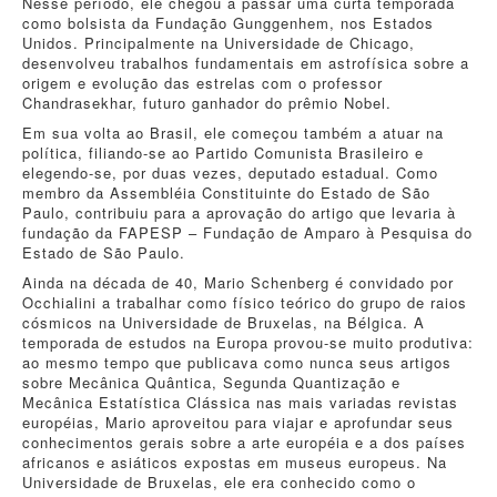
Nesse período, ele chegou a passar uma curta temporada
como bolsista da Fundação Gunggenhem, nos Estados
Unidos. Principalmente na Universidade de Chicago,
desenvolveu trabalhos fundamentais em astrofísica sobre a
origem e evolução das estrelas com o professor
Chandrasekhar, futuro ganhador do prêmio Nobel.
Em sua volta ao Brasil, ele começou também a atuar na
política, filiando-se ao Partido Comunista Brasileiro e
elegendo-se, por duas vezes, deputado estadual. Como
membro da Assembléia Constituinte do Estado de São
Paulo, contribuiu para a aprovação do artigo que levaria à
fundação da FAPESP – Fundação de Amparo à Pesquisa do
Estado de São Paulo.
Ainda na década de 40, Mario Schenberg é convidado por
Occhialini a trabalhar como físico teórico do grupo de raios
cósmicos na Universidade de Bruxelas, na Bélgica. A
temporada de estudos na Europa provou-se muito produtiva:
ao mesmo tempo que publicava como nunca seus artigos
sobre Mecânica Quântica, Segunda Quantização e
Mecânica Estatística Clássica nas mais variadas revistas
européias, Mario aproveitou para viajar e aprofundar seus
conhecimentos gerais sobre a arte européia e a dos países
africanos e asiáticos expostas em museus europeus. Na
Universidade de Bruxelas, ele era conhecido como o