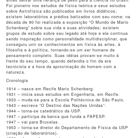
Foi pioneiro nos estudos de física teórica e seus estudos
sobre Astrofísica são publicados em livros didáticos;
existem laboratórios e prédios batizados com seu nome; na
década de 90 foi realizada a exposição “O Mundo de Mario
Schenberg” sobre sua vida e suas atividades; existem
grupos de estudo sobre seu legado até hoje e ele continua
sendo inspiração como personalidade multidisciplinar, que
conseguiu unir os conhecimentos em física às artes, à
filosofia e à política, tornando-se um ser humano de
pensamento completo. Suas idéias provam-se muito à
frente do seu tempo, quando defendia o fim da era
tecnicista e a hora da aproximação do homem com a
natureza.
Cronologia
1914 – nasce em Recife Mario Schenberg.
1931 – inicia seus estudos em Engenharia, em Recife.
1933 – muda-se para a Escola Politécnica de São Paulo.
1943 – escreve “O Destino das Nações Unidas”.
1944 – torna-se catedrático da USP.
1947 – participa da banca que funda a FAPESP.
1947 – vai para Bruxelas.
1953 – torna-se diretor do Departamento de Física da USP
(criação de laboratórios).