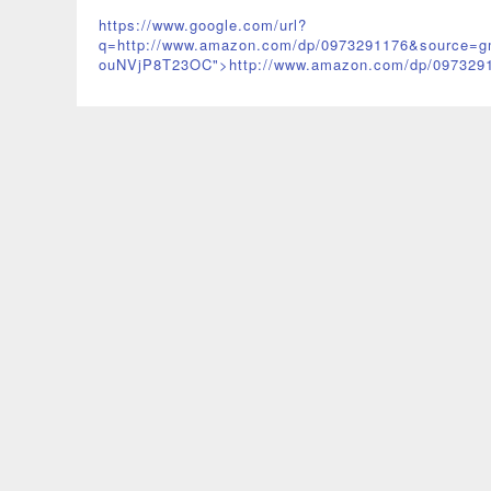
https://www.google.com/url?
q=http://www.amazon.com/dp/0973291176&source=
ouNVjP8T23OC">http://www.amazon.com/dp/09732
9