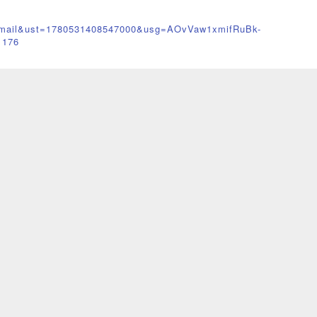
gmail&ust=1780531408547000&usg=AOvVaw1xmifRuBk-
1176