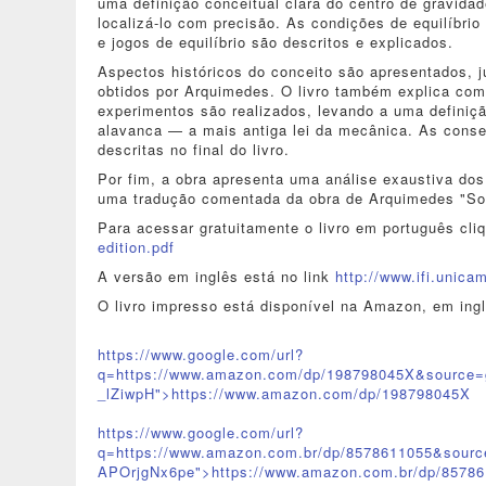
uma definição conceitual clara do centro de gravida
localizá-lo com precisão. As condições de equilíbrio
e jogos de equilíbrio são descritos e explicados.
Aspectos históricos do conceito são apresentados, j
obtidos por Arquimedes. O livro também explica como
experimentos são realizados, levando a uma definiç
alavanca — a mais antiga lei da mecânica. As conse
descritas no final do livro.
Por fim, a obra apresenta uma análise exaustiva dos 
uma tradução comentada da obra de Arquimedes "Sobr
Para acessar gratuitamente o livro em português cl
edition.pdf
A versão em inglês está no link
http://www.ifi.unica
O livro impresso está disponível na Amazon, em ingl
https://www.google.com/url?
q=https://www.amazon.com/dp/198798045X&sourc
_lZiwpH">https://www.amazon.com/dp/1987
98045X
https://www.google.com/url?
q=https://www.amazon.com.br/dp/8578611055&so
APOrjgNx6pe">https://www.amazon.com.br/dp/8
5786