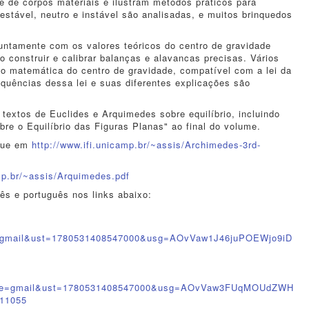
de de corpos materiais e ilustram métodos práticos para
 estável, neutro e instável são analisadas, e muitos brinquedos
untamente com os valores teóricos do centro de gravidade
 construir e calibrar balanças e alavancas precisas. Vários
ão matemática do centro de gravidade, compatível com a lei da
quências dessa lei e suas diferentes explicações são
textos de Euclides e Arquimedes sobre equilíbrio, incluindo
e o Equilíbrio das Figuras Planas" ao final do volume.
ique em
http://www.ifi.unicamp.br/~ass
is/Archimedes-3rd-
mp.br/~ass
is/Arquimedes.pdf
ês e português nos links abaixo:
e=gmail&ust=1780531408547000&usg=AOvVaw1J46juPOEWjo9iD
urce=gmail&ust=1780531408547000&usg=AOvVaw3FUqMOUdZWH
11055