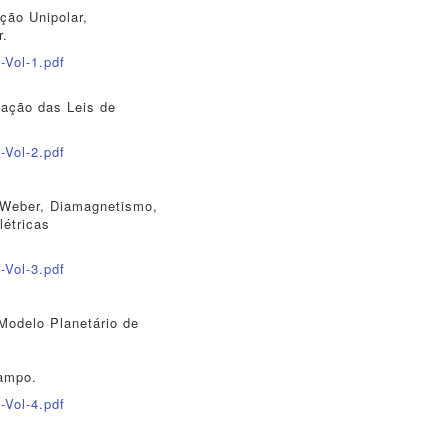
ção Unipolar,
r.
-Vol-1.pdf
cação das Leis de
-Vol-2.pdf
 Weber, Diamagnetismo,
étricas
-Vol-3.pdf
Modelo Planetário de
,
Campo.
-Vol-4.pdf