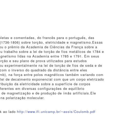
pletas e comentadas, do francês para o português, das
(1736-1806) sobre torção, eletricidade e magnetismo.Essas
ou o prêmio da Academia de Ciências da França sobre a
 trabalho sobre a lei de torção de fios metálicos de 1784 e
agnetismo lidas na Academia entre 1785 e 1791. Em seus
orção e seu plano de prova utilizados para estudos
ou experimentalmente na lei de torção de fios de seda e de
 com o inverso do quadrado da distância entre eles
lomb), na força entre polos magnéticos também variando com
a lei de decaimento exponencial com que um corpo eletrizado
ribuição da eletricidade sobre a superfície de corpos
erentes em diversas configurações de equilíbrio
de magnetização e de produção de ímãs artificiais.Ele
na polarização molecular.
nk ao lado
http://www.ifi.unicamp.br/~ass
is/Coulomb.pdf